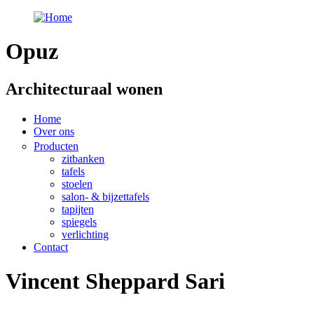
Overslaan en naar de algemene inhoud gaan
Opuz
Architecturaal wonen
Home
Over ons
Producten
zitbanken
tafels
stoelen
salon- & bijzettafels
tapijten
spiegels
verlichting
Contact
Vincent Sheppard Sari